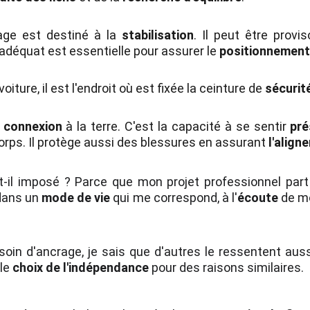
rage est destiné à la
stabilisation
. Il peut être provi
 adéquat est essentielle pour assurer le
positionnemen
oiture, il est l'endroit où est fixée la ceinture de
sécurit
t
connexion
à la terre. C'est la capacité à se sentir
pr
corps. Il protège aussi des blessures en assurant
l'align
t-il imposé ? Parce que mon projet professionnel par
dans un
mode de vie
qui me correspond, à l'
écoute
de 
esoin d'ancrage, je sais que d'autres le ressentent aus
 le
choix de l'indépendance
pour des raisons similaires.