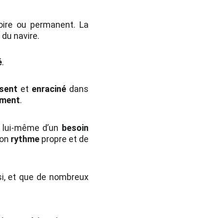
soire ou permanent. La
t
du navire.
é
.
ésent
et
enraciné
dans
ement
.
t lui-même d’un
besoin
mon
rythme
propre et de
si, et que de nombreux