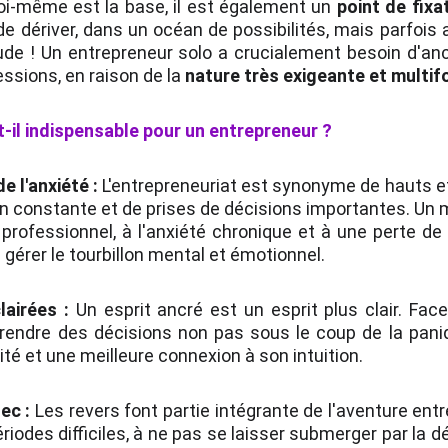
soi-même est la base, il est également un
point de fixa
e dériver, dans un océan de possibilités, mais parfois
ude ! Un entrepreneur solo a crucialement besoin d'a
essions, en raison de la
nature très exigeante et multif
t-il indispensable pour un entrepreneur ?
e l'anxiété :
L'entrepreneuriat est synonyme de hauts et
ion constante et de prises de décisions importantes. Un
professionnel, à l'anxiété chronique et à une perte de 
 gérer le tourbillon mental et émotionnel.
lairées :
Un esprit ancré est un esprit plus clair. Fac
rendre des décisions non pas sous le coup de la paniqu
té et une meilleure connexion à son intuition.
ec :
Les revers font partie intégrante de l'aventure entr
riodes difficiles, à ne pas se laisser submerger par la d